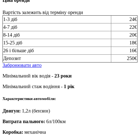
Ціна оренди
Вартість залежить від терміну оренди
1-3 діб
24€
4-7 діб
22€
8-14 діб
20€
15-25 діб
18€
26 і більше діб
16€
Депозит
250€
Забронювати авто
Мінімальний вік водія -
23 роки
Мінімальний стаж водіння -
1 рік
Характеристики автомобіля:
Двигун:
1,2л (бензин)
Витрата пального:
6л/100км
Коробка:
механічна