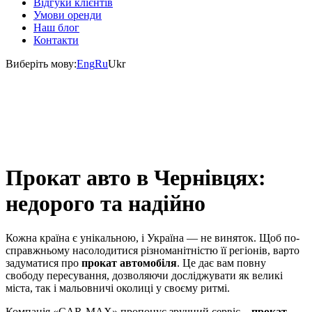
Відгуки клієнтів
Умови оренди
Наш блог
Контакти
Виберіть мову:
Eng
Ru
Ukr
Прокат авто в Чернівцях:
недорого та надійно
Кожна країна є унікальною, і Україна — не виняток. Щоб по-
справжньому насолодитися різноманітністю її регіонів, варто
задуматися про
прокат автомобіля
. Це дає вам повну
свободу пересування, дозволяючи досліджувати як великі
міста, так і мальовничі околиці у своєму ритмі.
Компанія «CAR-MAX» пропонує зручний сервіс –
прокат