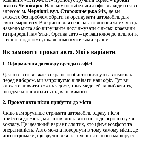
авто в Чернівцях
. Наш комфортабельний офіс знаходиться за
адресою
м. Чернівці, вул. Сторожинецька 94в
, де ви
зможете без проблем обрати та орендувати автомобіль для
свого маршруту. Відкрийте для себе багато дивовижних місць
навколо міста або вирушайте досліджувати сільські краєвиди
та природні пам’ятки. Оренда авто – це ваш ключ до вільної та
зручної подорожі унікальними куточками країни.
Як замовити прокат авто. Які є варіанти.
1. Оформлення договору оренди в офісі
Для тих, хто вважає за краще особисто оглянути автомобіль
перед вибором, ми запрошуємо відвідати наш офіс. Тут ви
зможете вивчити кожну з доступних моделей та вибрати ту,
що ідеально підходить під ваші вимоги.
2. Прокат авто після прибуття до міста
Якщо вам зручніше отримати автомобіль одразу після
прибуття до міста, ми готові доставити його до аеропорту чи
вокзалу. Це ідеальний варіант для тих, хто цінує комфорт та
оперативність. Авто можна повернути в тому самому місці, де
його отримали, що зручно для планування вашого маршруту.