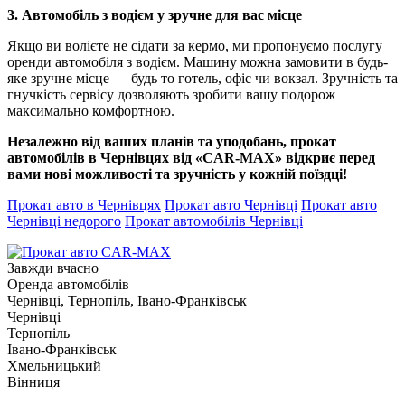
3. Автомобіль з водієм у зручне для вас місце
Якщо ви волієте не сідати за кермо, ми пропонуємо послугу
оренди автомобіля з водієм. Машину можна замовити в будь-
яке зручне місце — будь то готель, офіс чи вокзал. Зручність та
гнучкість сервісу дозволяють зробити вашу подорож
максимально комфортною.
Незалежно від ваших планів та уподобань, прокат
автомобілів в Чернівцях від «CAR-MAX» відкриє перед
вами нові можливості та зручність у кожній поїздці!
Прокат авто в Чернівцях
Прокат авто Чернівці
Прокат авто
Чернівці недорого
Прокат автомобілів Чернівці
Завжди вчасно
Оренда автомобілів
Чернівці, Тернопіль, Івано-Франківськ
Чернівці
Тернопіль
Івано-Франківськ
Хмельницький
Вінниця