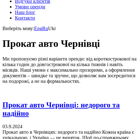
Відгуки клієнтів
Умови оренди
Наш блог
Контакти
Виберіть мову:
Eng
Ru
Ukr
Прокат авто Чернівці
Ми пропонуємо різні варіанти оренди: від короткострокової на
кілька годин до довгострокової на кілька тижнів і навіть
місяців. Наші умови є максимально прозорими, а оформлення
документів – швидке та зручне, що дозволяє вам зосередитися
на подорожі, а не на формальностях.
Прокат авто Чернівці: недорого та
надійно
03.9.2024
Прокат авто в Чернівцях: недорого та надійно Кожна країна є
унікальною, і Україна — не виняток. Щоб по-справжньому